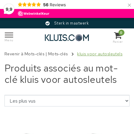
×
56
Reviews
9,9
Sterk in maatwerk
0
Menu
Panier
Revenir à Mots-clés
|
Mots-clés
kluis voor autosleutels
Produits associés au mot-
clé kluis voor autosleutels