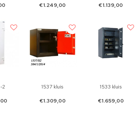
ordners
00
€1.249,00
€1.139,00
-2
1537 kluis
1533 kluis
,00
€1.309,00
€1.659,00