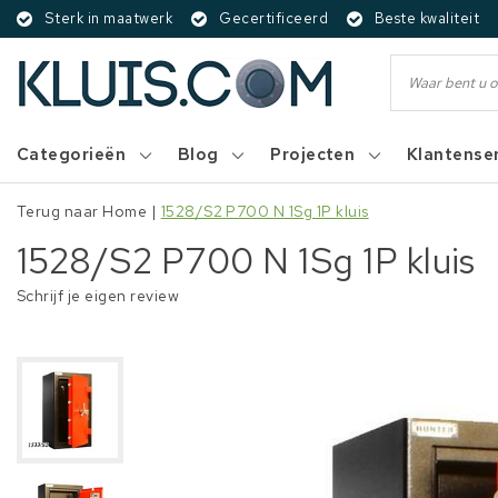
Sterk in maatwerk
Gecertificeerd
Beste kwaliteit
Categorieën
Blog
Projecten
Klantense
Terug naar Home
|
1528/S2 P700 N 1Sg 1P kluis
1528/S2 P700 N 1Sg 1P kluis
Schrijf je eigen review