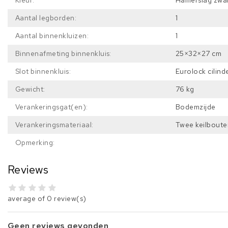
Kleur:
Hamerslag zwar
Aantal legborden:
1
Aantal binnenkluizen:
1
Binnenafmeting binnenkluis:
25×32×27 cm
Slot binnenkluis:
Eurolock cilind
Gewicht:
76 kg
Verankeringsgat(en):
Bodemzijde
Verankeringsmateriaal:
Twee keilboute
Opmerking:
Reviews
average of 0 review(s)
Geen reviews gevonden