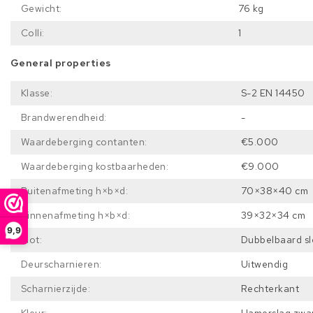
Gewicht:
76 kg
Colli:
1
General properties
Klasse:
S-2 EN 14450
Brandwerendheid:
-
Waardeberging contanten:
€5.000
Waardeberging kostbaarheden:
€9.000
Buitenafmeting h×b×d:
70×38×40 cm
Binnenafmeting h×b×d:
39×32×34 cm
9,9
Slot:
Dubbelbaard sle
Deurscharnieren:
Uitwendig
Scharnierzijde:
Rechterkant