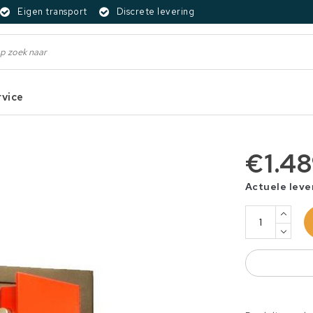
Eigen transport
Discrete levering
rvice
€1.4
Actuele leve