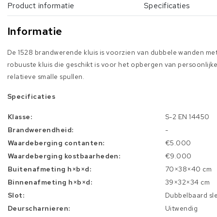
Product informatie
Specificaties
Informatie
De 1528 brandwerende kluis is voorzien van dubbele wanden met
robuuste kluis die geschikt is voor het opbergen van persoonli
relatieve smalle spullen.
Specificaties
Klasse:
S-2 EN 14450
Brandwerendheid:
-
Waardeberging contanten:
€5.000
Waardeberging kostbaarheden:
€9.000
Buitenafmeting h×b×d:
70×38×40 cm
Binnenafmeting h×b×d:
39×32×34 cm
Slot:
Dubbelbaard sle
Deurscharnieren:
Uitwendig