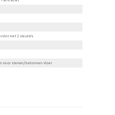
t antraciet
erslot met 2 sleutels
n voor stenen/betonnen vloer