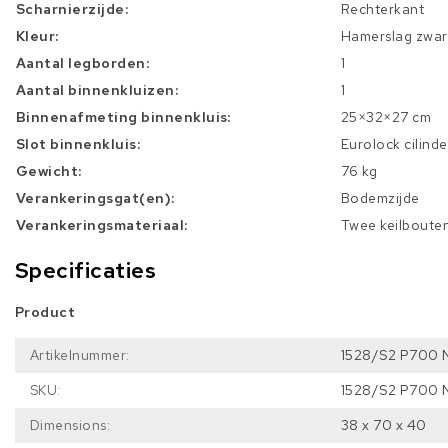
Scharnierzijde:
Rechterkant
Kleur:
Hamerslag zwart
Aantal legborden:
1
Aantal binnenkluizen:
1
Binnenafmeting binnenkluis:
25×32×27 cm
Slot binnenkluis:
Eurolock cilinde
Gewicht:
76 kg
Verankeringsgat(en):
Bodemzijde
Verankeringsmateriaal:
Twee keilboute
Specificaties
Product
Artikelnummer:
1528/S2 P700 N
SKU:
1528/S2 P700 N
Dimensions:
38 x 70 x 40