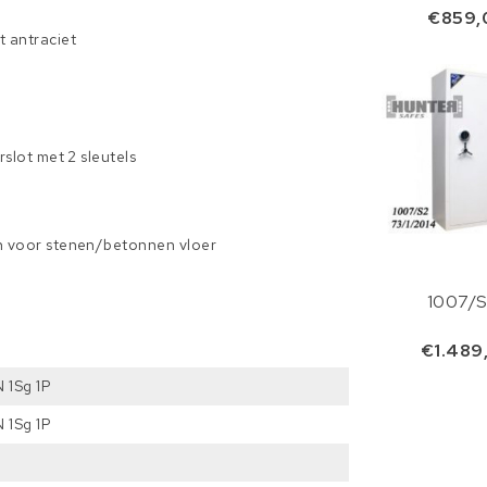
€859,
 antraciet
rslot met 2 sleutels
n voor stenen/betonnen vloer
1007/S
€1.489
 1Sg 1P
 1Sg 1P