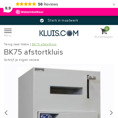
×
56
Reviews
9,9
Sterk in maatwerk
0
Menu
Winkelwagen
Terug naar Home
|
BK75 afstortkluis
BK75 afstortkluis
Schrijf je eigen review