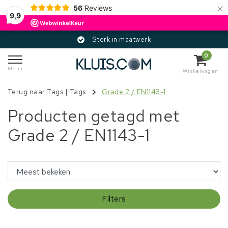
×
56
Reviews
9,9
Sterk in maatwerk
0
Menu
Winkelwagen
Terug naar Tags
|
Tags
Grade 2 / EN1143-1
Producten getagd met
Grade 2 / EN1143-1
Filters