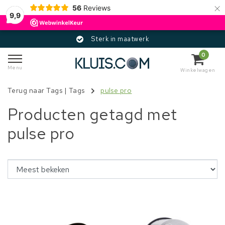
×
56
Reviews
9,9
Sterk in maatwerk
0
Menu
Winkelwagen
Terug naar Tags
|
Tags
pulse pro
Producten getagd met
pulse pro