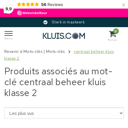
×
56
Reviews
9,9
Sterk in maatwerk
0
Menu
Panier
Revenir à Mots-clés
|
Mots-clés
centraal beheer kluis
klasse 2
Produits associés au mot-
clé centraal beheer kluis
klasse 2