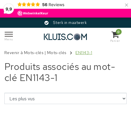
×
56
Reviews
9,9
Sterk in maatwerk
0
Menu
Panier
Revenir à Mots-clés
|
Mots-clés
EN1143-1
Produits associés au mot-
clé EN1143-1