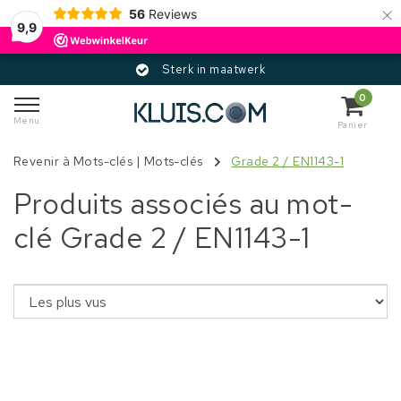
×
56
Reviews
9,9
Sterk in maatwerk
0
Menu
Panier
Revenir à Mots-clés
|
Mots-clés
Grade 2 / EN1143-1
Produits associés au mot-
clé Grade 2 / EN1143-1