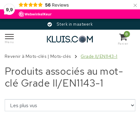
×
56
Reviews
9,9
Sterk in maatwerk
0
Menu
Panier
Revenir à Mots-clés
|
Mots-clés
Grade II/EN1143-1
Produits associés au mot-
clé Grade II/EN1143-1