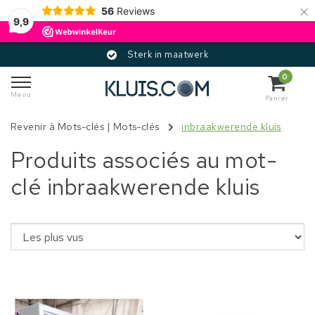
×
56
Reviews
9,9
Sterk in maatwerk
0
Menu
Panier
Revenir à Mots-clés
|
Mots-clés
inbraakwerende kluis
Produits associés au mot-
clé inbraakwerende kluis