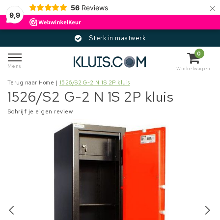
×
56
Reviews
9,9
Sterk in maatwerk
0
Menu
Winkelwagen
Terug naar Home
|
1526/S2 G-2 N 1S 2P kluis
1526/S2 G-2 N 1S 2P kluis
Schrijf je eigen review