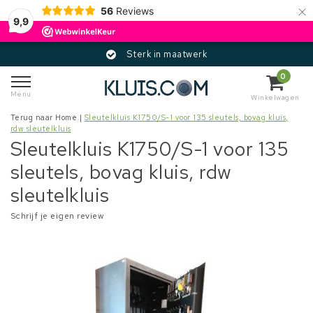
×
56
Reviews
9,9
Sterk in maatwerk
0
Menu
Winkelwagen
Terug naar Home
|
Sleutelkluis K1750/S-1 voor 135 sleutels, bovag kluis,
rdw sleutelkluis
Sleutelkluis K1750/S-1 voor 135
sleutels, bovag kluis, rdw
sleutelkluis
Schrijf je eigen review