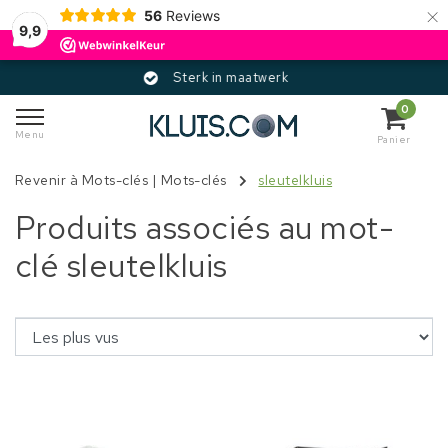
×
56
Reviews
9,9
Sterk in maatwerk
G
0
Menu
Panier
Revenir à Mots-clés
|
Mots-clés
sleutelkluis
Produits associés au mot-
clé sleutelkluis