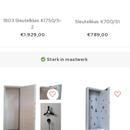
1803 Sleutelkluis K1750/S-
Sleutelkluis K700/S1
2
€1.929,00
€789,00
erk in maatwerk