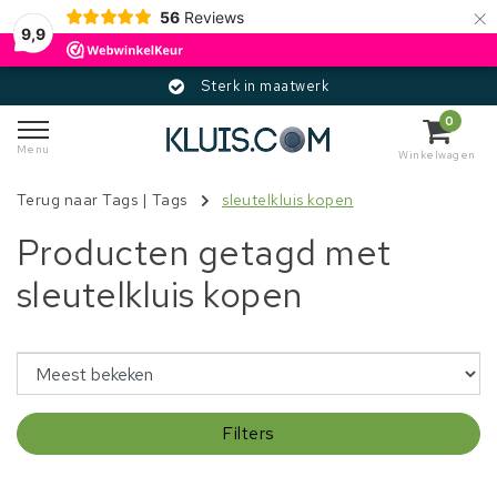
×
56
Reviews
9,9
Sterk in maatwerk
0
Menu
Winkelwagen
Terug naar Tags
|
Tags
sleutelkluis kopen
Producten getagd met
sleutelkluis kopen
Filters